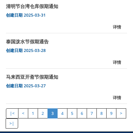
清明节台湾仓库假期通知
创建日期
2025-03-31
详情
泰国泼水节假期通告
创建日期
2025-03-28
详情
马来西亚开斋节假期通知
创建日期
2025-03-27
详情
|<
<
1
2
3
4
5
6
7
8
9
>
>|