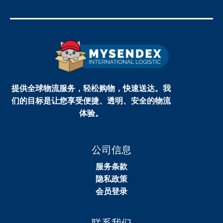
提供全球物流服务，轻松购物，快速送达。我
们的目标是让您享受便捷、透明、安全的物流
体验。
公司信息
服务条款
隐私政策
会员登录
联系我们