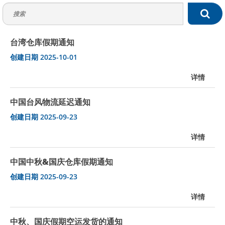
台湾仓库假期通知
创建日期
2025-10-01
详情
中国台风物流延迟通知
创建日期
2025-09-23
详情
中国中秋&国庆仓库假期通知
创建日期
2025-09-23
详情
中秋、国庆假期空运发货的通知